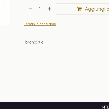
Aggiungi al
Termini e condizioni
brand
:
Xlc
MTB