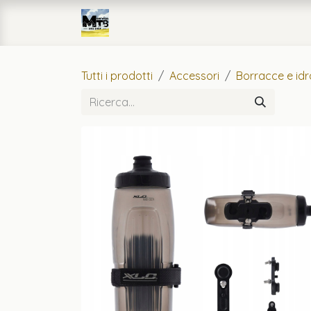
Passa al contenuto
Home
eCommerce
Officin
Tutti i prodotti
Accessori
Borracce e id