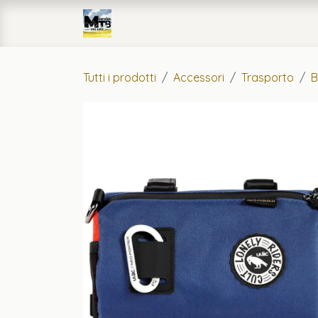
Passa al contenuto
Home
eCommerce
Officin
Tutti i prodotti
Accessori
Trasporto
B