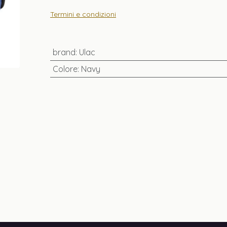
Termini e condizioni
brand
:
Ulac
Colore
:
Navy