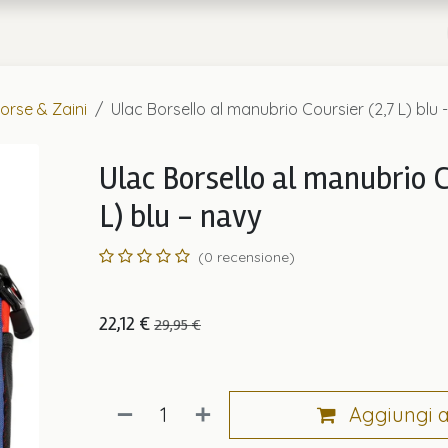
a
Chi Siamo
orse & Zaini
Ulac Borsello al manubrio Coursier (2,7 L) blu 
Ulac Borsello al manubrio C
L) blu - navy
(0 recensione)
22,12
€
29,95
€
Aggiungi al