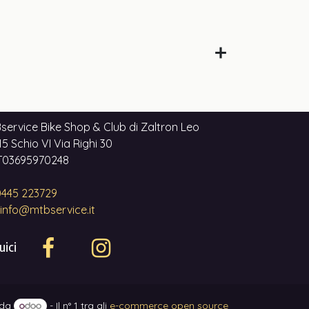
service Bike Shop & Club di Zaltron Leo
5 Schio VI Via Righi 30
 IT03695970248
445 223729
info@mtbservice.it
uici
 da
- Il n° 1 tra gli
e-commerce open source