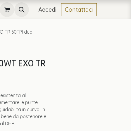
Contattaci
Accedi
O TR 60TPI dual
50WT EXO TR
esistenza al
umentare le punte
uidabilità in curva. In
a bene da posteriore e
il DHR.