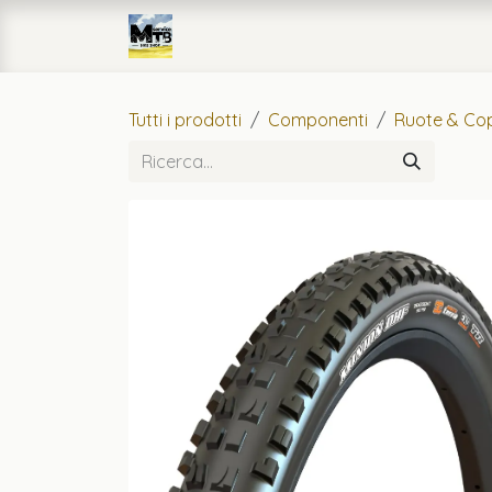
Passa al contenuto
Home
eCommerce
Officin
Tutti i prodotti
Componenti
Ruote & Cop