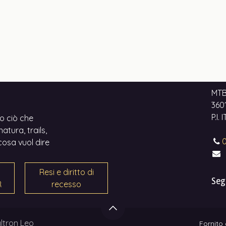
MTB
3601
P.I.
o ciò che
atura, trails,
0
cosa vuol dire
Resi e diritto di
Seg
R
recesso
ltron Leo
Fornito