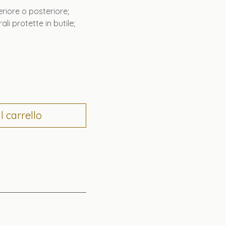
riore o posteriore;
i protette in butile;
 carrello