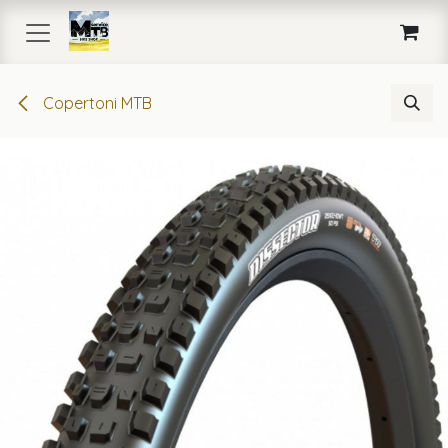
Passa al contenuto
Copertoni MTB