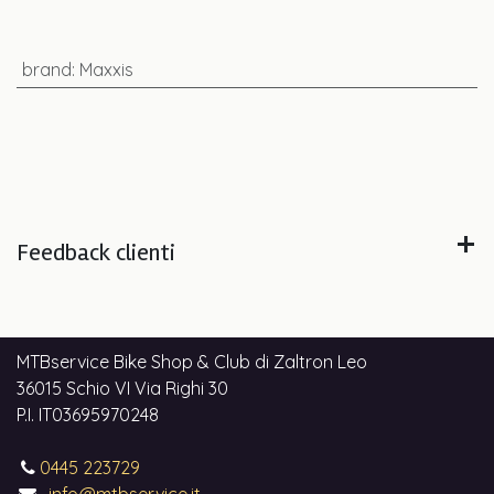
brand
:
Maxxis
Feedback clienti
MTBservice Bike Shop & Club di Zaltron Leo
36015 Schio VI Via Righi 30
P.I. IT03695970248
0445 223729