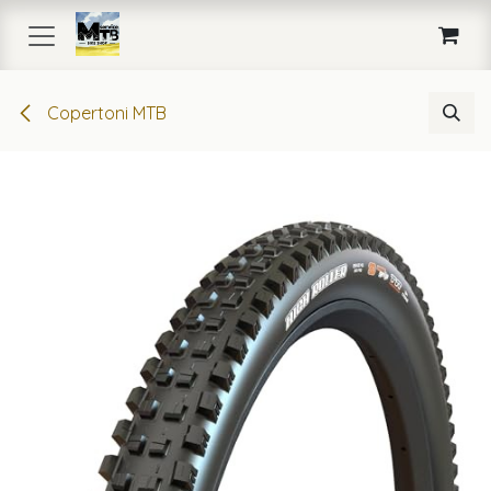
Passa al contenuto
Copertoni MTB