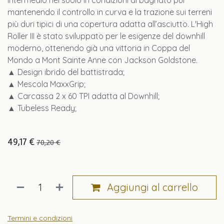
intermedio nel suolo in condizioni di bagnato pur
mantenendo il controllo in curva e la trazione sui terreni
più duri tipici di una copertura adatta all’asciutto. L'High
Roller III è stato sviluppato per le esigenze del downhill
moderno, ottenendo già una vittoria in Coppa del
Mondo a Mont Sainte Anne con Jackson Goldstone.
▲ Design ibrido del battistrada;
▲ Mescola MaxxGrip;
▲ Carcassa 2 x 60 TPI adatta al Downhill;
▲ Tubeless Ready;
49,17
€
70,20
€
Aggiungi al carrello
Termini e condizioni