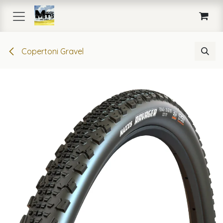
Passa al contenuto
Copertoni Gravel