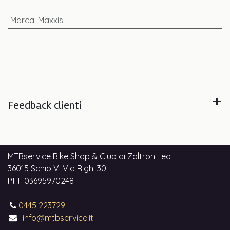
Marca
:
Maxxis
Feedback clienti
MTBservice Bike Shop & Club di Zaltron Leo
36015 Schio VI Via Righi 30
P.I. IT03695970248
0445 223729
info@mtbservice.it