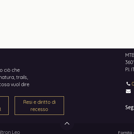
MTB
3601
P.I.
o ciò che
atura, trails,
0
cosa vuol dire
Resi e diritto di
Seg
R
recesso
ltron Leo
Fornito