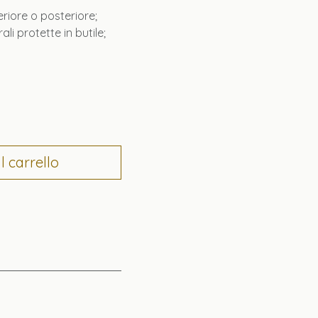
riore o posteriore;
i protette in butile;
 carrello