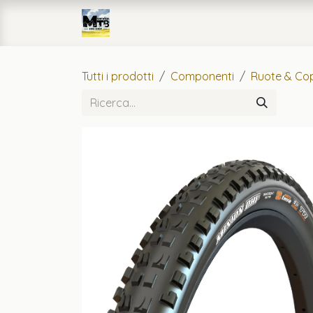
Passa al contenuto
Home
eCommerce
Officin
Tutti i prodotti
Componenti
Ruote & Cop