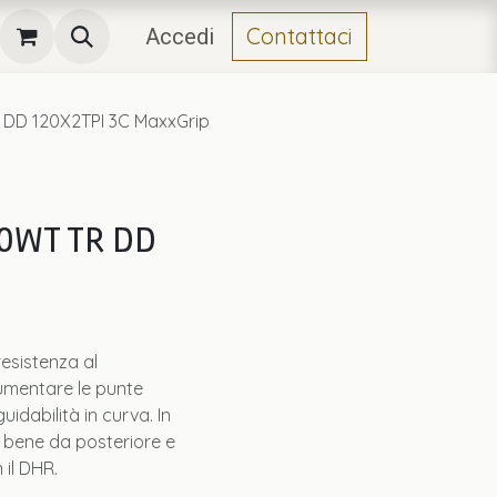
Contattaci
Accedi
 DD 120X2TPI 3C MaxxGrip
50WT TR DD
esistenza al
umentare le punte
uidabilità in curva. In
a bene da posteriore e
il DHR.