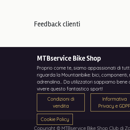
Feedback clienti
MTBservice Bike Shop
Proprio come te, siamo appassionati di tutt
riguarda la Mountainbike: bici, componenti, n
adrenalina... Da utilizzatori sappiamo bene 
vivere questo fantastico sport!
Condizioni di
Informativa
vendita
Privacy e GDP
Cookie Policy
Copyright © MTBservice Bike Shop Club di Za