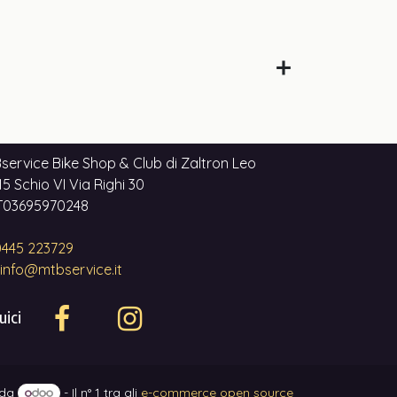
service Bike Shop & Club di Zaltron Leo
5 Schio VI Via Righi 30
 IT03695970248
445 223729
info@mtbservice.it
uici
 da
- Il n° 1 tra gli
e-commerce open source