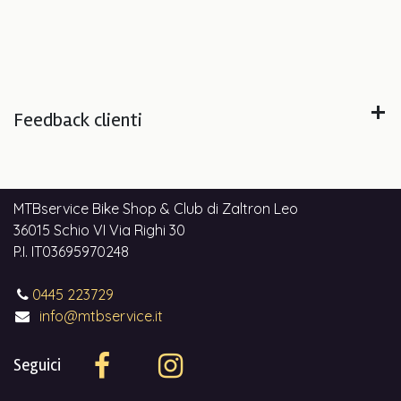
Feedback clienti
MTBservice Bike Shop & Club di Zaltron Leo
36015 Schio VI Via Righi 30
P.I. IT03695970248
0445 223729
info@mtbservice.it
Seguici