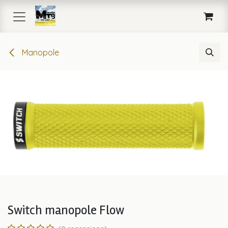
Passa al contenuto
Manopole
Switch manopole Flow