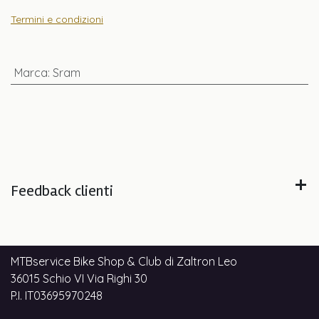
Termini e condizioni
Marca
:
Sram
Feedback clienti
MTBservice Bike Shop & Club di Zaltron Leo
36015 Schio VI Via Righi 30
P.I. IT03695970248