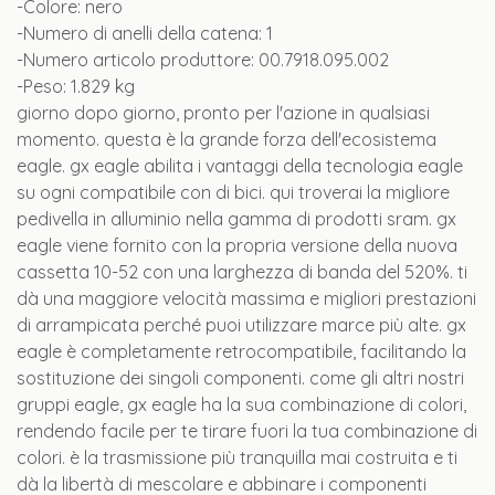
-Colore: nero
-Numero di anelli della catena: 1
-Numero articolo produttore: 00.7918.095.002
-Peso: 1.829 kg
giorno dopo giorno, pronto per l'azione in qualsiasi
momento. questa è la grande forza dell'ecosistema
eagle. gx eagle abilita i vantaggi della tecnologia eagle
su ogni compatibile con di bici. qui troverai la migliore
pedivella in alluminio nella gamma di prodotti sram. gx
eagle viene fornito con la propria versione della nuova
cassetta 10-52 con una larghezza di banda del 520%. ti
dà una maggiore velocità massima e migliori prestazioni
di arrampicata perché puoi utilizzare marce più alte. gx
eagle è completamente retrocompatibile, facilitando la
sostituzione dei singoli componenti. come gli altri nostri
gruppi eagle, gx eagle ha la sua combinazione di colori,
rendendo facile per te tirare fuori la tua combinazione di
colori. è la trasmissione più tranquilla mai costruita e ti
dà la libertà di mescolare e abbinare i componenti