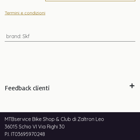
Termini e condizioni
brand
:
Skf
Feedback clienti
MTBservice Bike Shop & Club di Zaltron Leo
36015 Schio VI Via Righi 30
P.I. IT03695970248