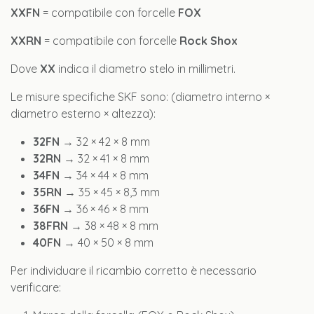
XXFN
= compatibile con forcelle
FOX
XXRN
= compatibile con forcelle
Rock Shox
Dove
XX
indica il diametro stelo in millimetri.
Le misure specifiche SKF sono: (diametro interno ×
diametro esterno × altezza):
32FN
→ 32 × 42 × 8 mm
32RN
→ 32 × 41 × 8 mm
34FN
→ 34 × 44 × 8 mm
35RN
→ 35 × 45 × 8,3 mm
36FN
→ 36 × 46 × 8 mm
38FRN
→ 38 × 48 × 8 mm
40FN
→ 40 × 50 × 8 mm
Per individuare il ricambio corretto è necessario
verificare: