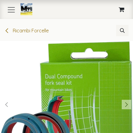
Passa al contenuto
Ricambi Forcelle