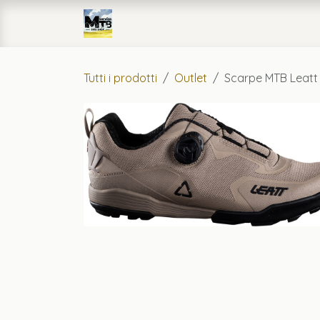
Passa al contenuto
Home
eCommerce
Officin
Tutti i prodotti
Outlet
Scarpe MTB Leatt 