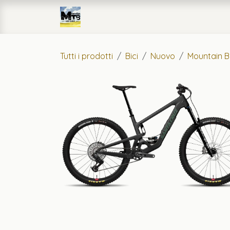
Passa al contenuto
Home
eCommerce
Officin
Tutti i prodotti
Bici
Nuovo
Mountain B