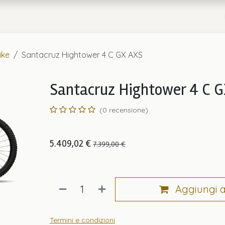
a
Chi Siamo
ike
Santacruz Hightower 4 C GX AXS
Santacruz Hightower 4 C 
(0 recensione)
5.409,02
€
7.399,00
€
Aggiungi al
Termini e condizioni