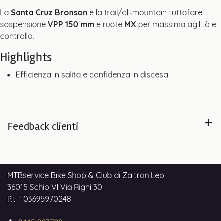
La
Santa Cruz Bronson
è la trail/all‑mountain tuttofare:
sospensione
VPP 150 mm
e ruote
MX
per massima agilità e
controllo.
Highlights
Efficienza in salita e confidenza in discesa
Feedback clienti
MTBservice Bike Shop & Club di Zaltron Leo
36015 Schio VI Via Righi 30
P.I. IT03695970248