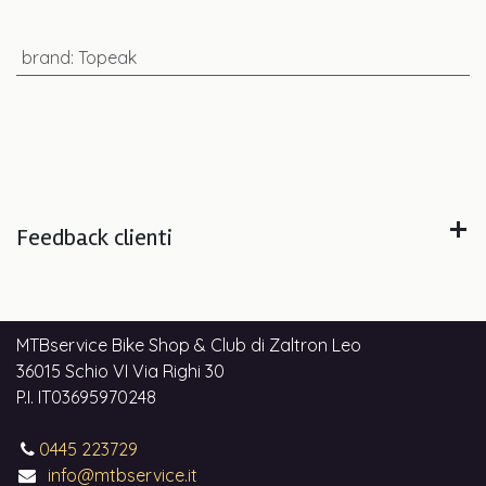
brand
:
Topeak
Feedback clienti
MTBservice Bike Shop & Club di Zaltron Leo
36015 Schio VI Via Righi 30
P.I. IT03695970248
0445 223729
info@mtbservice.it