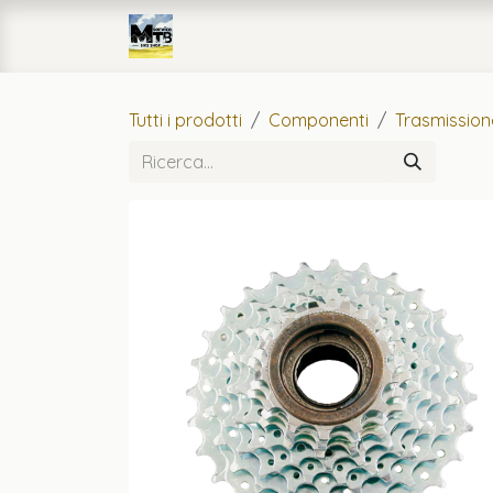
Passa al contenuto
Home
eCommerce
Officin
Tutti i prodotti
Componenti
Trasmission