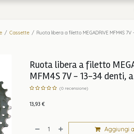
a
Chi Siamo
e
Cassette
Ruota libera a filetto MEGADRIVE MFM4S 7V -
Ruota libera a filetto ME
MFM4S 7V - 13-34 denti, a
(0 recensione)
13,93
€
Aggiungi al