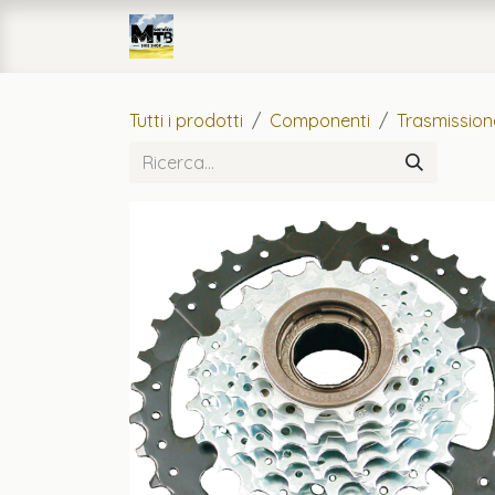
Passa al contenuto
Home
eCommerce
Officin
Tutti i prodotti
Componenti
Trasmission