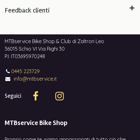
Feedback clienti
MTBservice Bike Shop & Club di Zaltron Leo
36015 Schio VI Via Righi 30
P.I. IT03695970248
0445 223729
info@mtbservice.it
Seguici
MTBservice Bike Shop
Proprio come te, siamo appassionati di tutto ciò che