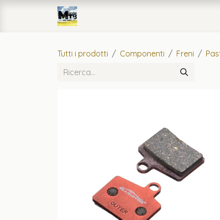
Passa al contenuto
Home
eCommerce
Officin
Tutti i prodotti
Componenti
Freni
Past