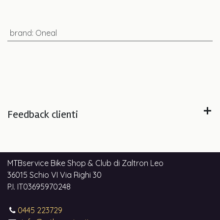
brand
:
Oneal
Feedback clienti
MTBservice Bike Shop & Club di Zaltron Leo
36015 Schio VI Via Righi 30
P.I. IT03695970248
0445 223729