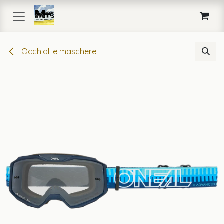
Passa al contenuto
Occhiali e maschere