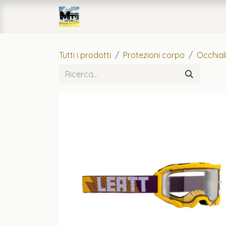
Passa al contenuto
Home
eCommerce
Officin
Tutti i prodotti
Protezioni corpo
Occhial