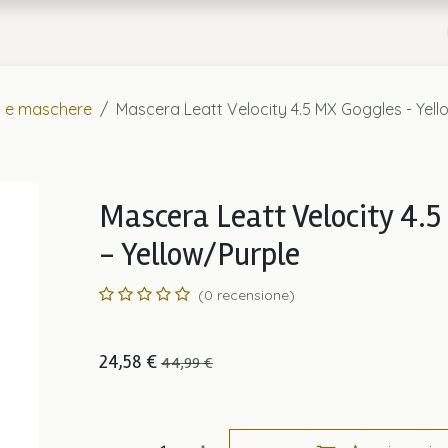
a
Chi Siamo
i e maschere
Mascera Leatt Velocity 4.5 MX Goggles - Yell
Mascera Leatt Velocity 4.
- Yellow/Purple
(0 recensione)
24,58
€
44,99
€