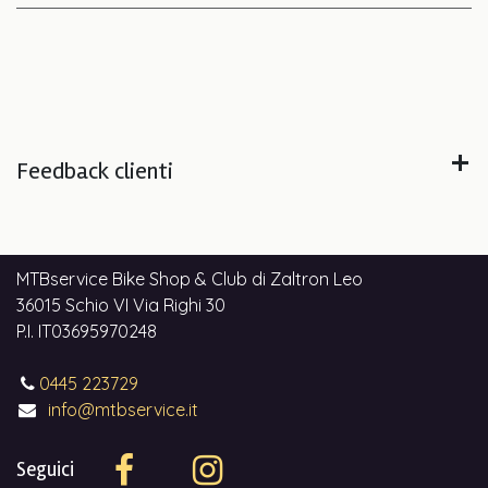
Feedback clienti
MTBservice Bike Shop & Club di Zaltron Leo
36015 Schio VI Via Righi 30
P.I. IT03695970248
0445 223729
info@mtbservice.it
Seguici