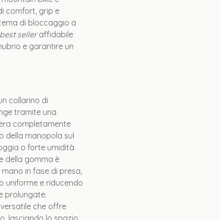
i comfort, grip e
istema di bloccaggio a
best seller
affidabile
ubrio e garantire un
n collarino di
inge tramite una
zzera completamente
to della manopola sul
ggia o forte umidità.
ie della gomma è
a mano in fase di presa,
do uniforme e riducendo
e prolungate.
ersatile che offre
o, lasciando lo spazio