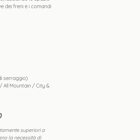
e dei freni e i comandi
di serraggio)
 All Mountain / City &
o
amente superiori a
ano la necessità di