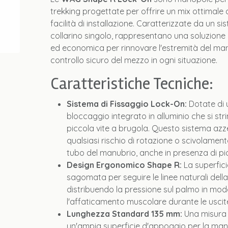
trekking progettate per offrire un mix ottimale d
facilità di installazione. Caratterizzate da un s
collarino singolo, rappresentano una soluzione
ed economica per rinnovare l'estremità del man
controllo sicuro del mezzo in ogni situazione.
Caratteristiche Tecniche:
Sistema di Fissaggio Lock-On:
Dotate di u
bloccaggio integrato in alluminio che si str
piccola vite a brugola. Questo sistema a
qualsiasi rischio di rotazione o scivolamen
tubo del manubrio, anche in presenza di pio
Design Ergonomico Shape R:
La superfic
sagomata per seguire le linee naturali dell
distribuendo la pressione sul palmo in mo
l'affaticamento muscolare durante le uscit
Lunghezza Standard 135 mm:
Una misura v
un'ampia superficie d'appoggio per la man