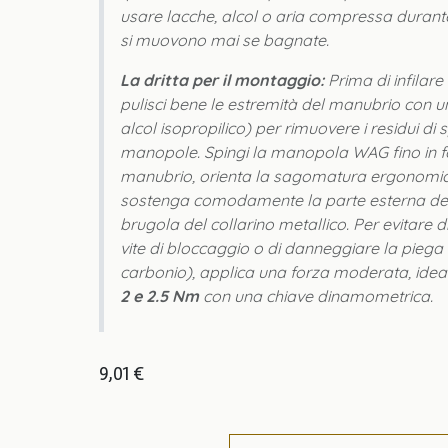
usare lacche, alcol o aria compressa durant
si muovono mai se bagnate.
La dritta per il montaggio:
Prima di infilar
pulisci bene le estremità del manubrio con u
alcol isopropilico) per rimuovere i residui di
manopole. Spingi la manopola WAG fino in f
manubrio, orienta la sagomatura ergonomi
sostenga comodamente la parte esterna del 
brugola del collarino metallico. Per evitare d
vite di bloccaggio o di danneggiare la piega
carbonio), applica una forza moderata, ide
2 e 2.5 Nm
con una chiave dinamometrica.
9,01
€