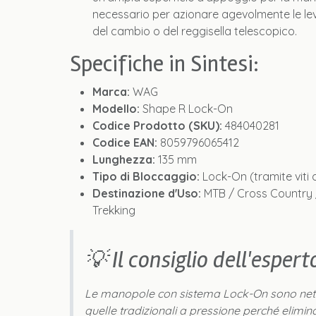
necessario per azionare agevolmente le lev
del cambio o del reggisella telescopico.
Specifiche in Sintesi:
Marca:
WAG
Modello:
Shape R Lock-On
Codice Prodotto (SKU):
484040281
Codice EAN:
8059796065412
Lunghezza:
135 mm
Tipo di Bloccaggio:
Lock-On (tramite viti 
Destinazione d'Uso:
MTB / Cross Country /
Trekking
💡 Il consiglio dell'espert
Le manopole con sistema Lock-On sono nett
quelle tradizionali a pressione perché elimin