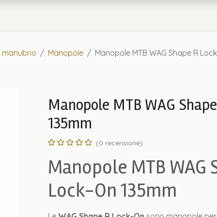
a
Chi Siamo
e manubrio
Manopole
Manopole MTB WAG Shape R Loc
Manopole MTB WAG Shape
135mm
(0 recensione)
Manopole MTB WAG S
Lock-On 135mm
Le
WAG Shape R Lock-On
sono manopole per 