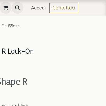
Contattaci
Accedi
k-On 135mm
 R Lock-On
hape R
mountain bike e