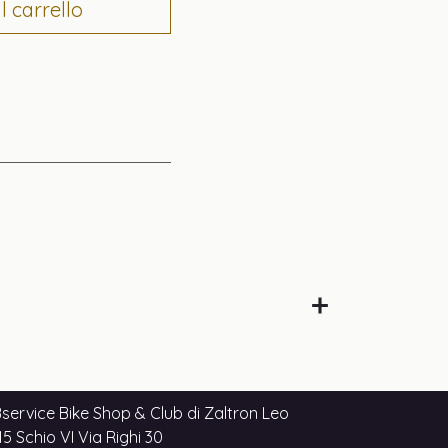
 carrello
service Bike Shop & Club di Zaltron Leo
5 Schio VI Via Righi 30