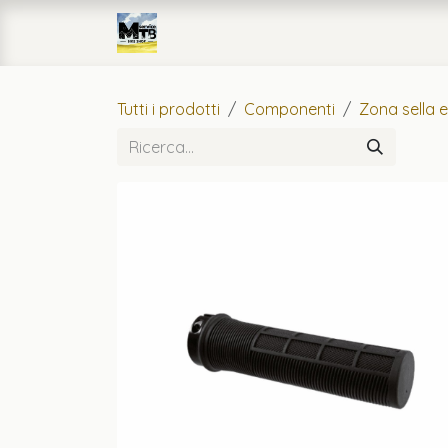
Passa al contenuto
Home
eCommerce
Officin
Tutti i prodotti
Componenti
Zona sella 