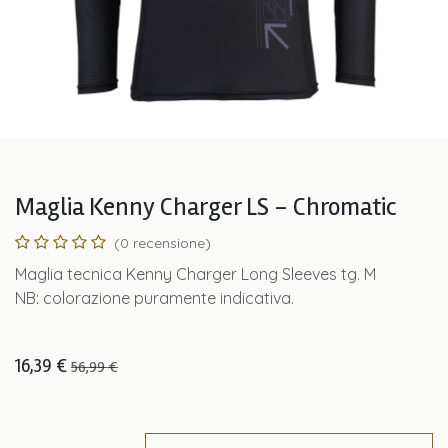
Maglia Kenny Charger LS - Chromatic
(0 recensione)
Maglia tecnica Kenny Charger Long Sleeves tg. M
NB: colorazione puramente indicativa.
16,39
€
56,99
€