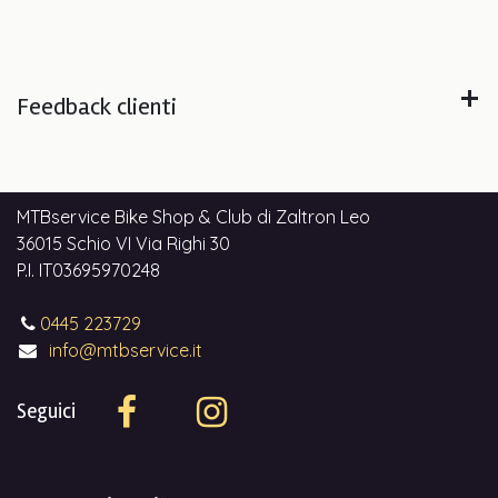
Feedback clienti
MTBservice Bike Shop & Club di Zaltron Leo
36015 Schio VI Via Righi 30
P.I. IT03695970248
0445 223729
info@mtbservice.it
Seguici