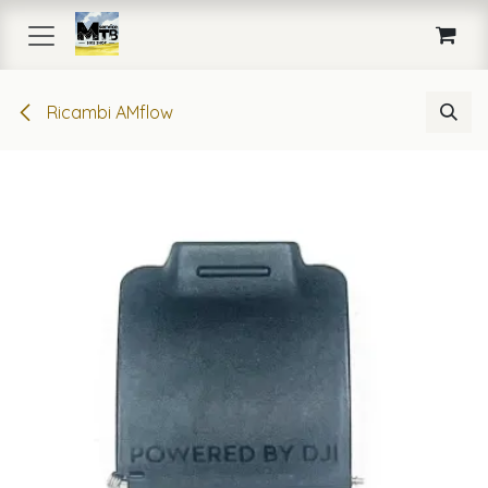
Passa al contenuto
Ricambi AMflow