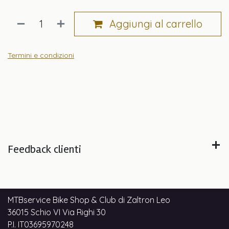
Aggiungi al carrello
Termini e condizioni
Feedback clienti
MTBservice Bike Shop & Club di Zaltron Leo
36015 Schio VI Via Righi 30
P.I. IT03695970248