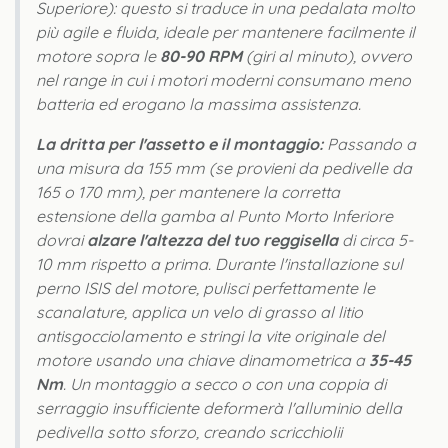
Superiore): questo si traduce in una pedalata molto
più agile e fluida, ideale per mantenere facilmente il
motore sopra le
80-90 RPM
(giri al minuto), ovvero
nel range in cui i motori moderni consumano meno
batteria ed erogano la massima assistenza.
La dritta per l'assetto e il montaggio:
Passando a
una misura da 155 mm (se provieni da pedivelle da
165 o 170 mm), per mantenere la corretta
estensione della gamba al Punto Morto Inferiore
dovrai
alzare l'altezza del tuo reggisella
di circa 5-
10 mm rispetto a prima. Durante l'installazione sul
perno ISIS del motore, pulisci perfettamente le
scanalature, applica un velo di grasso al litio
antisgocciolamento e stringi la vite originale del
motore usando una chiave dinamometrica a
35-45
Nm
. Un montaggio a secco o con una coppia di
serraggio insufficiente deformerà l'alluminio della
pedivella sotto sforzo, creando scricchiolii