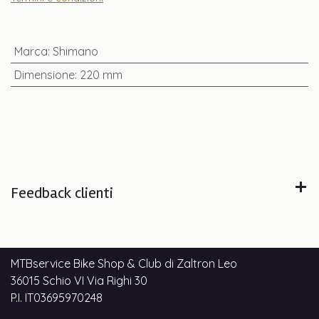
Marca
:
Shimano
Dimensione
:
220 mm
Feedback clienti
MTBservice Bike Shop & Club di Zaltron Leo
36015 Schio VI Via Righi 30
P.I. IT03695970248