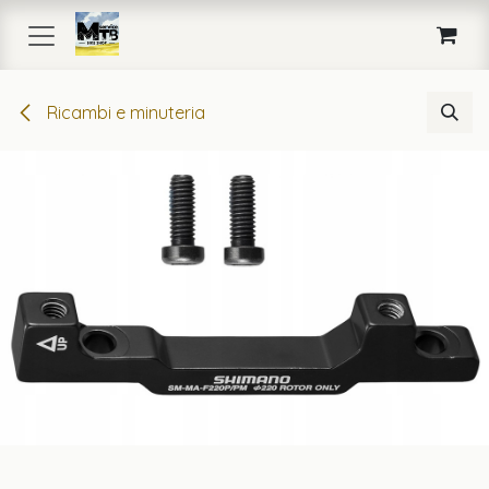
Passa al contenuto
Ricambi e minuteria