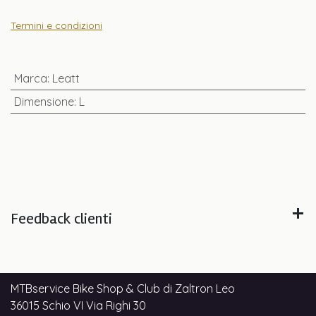
Termini e condizioni
Marca
:
Leatt
Dimensione
:
L
Feedback clienti
MTBservice Bike Shop & Club di Zaltron Leo
36015 Schio VI Via Righi 30