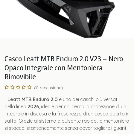
Casco Leatt MTB Enduro 2.0 V23 – Nero
Opaco Integrale con Mentoniera
Rimovibile
(0 recensione)
Il
Leatt MTB Enduro 2.0
è uno dei caschi più versatili
della linea
2026
, ideale per chi cerca la protezione di un
integrale in discesa e la freschezza di un casco aperto in
salita. Grazie al sistema a pulsante rapido, la mentoniera
si stacca istantaneamente senza dover togliere i guanti