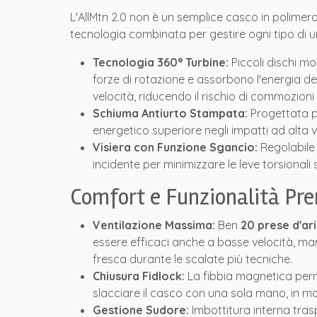
L'AllMtn 2.0 non è un semplice casco in polimero;
tecnologia combinata per gestire ogni tipo di u
Tecnologia 360° Turbine:
Piccoli dischi mo
forze di rotazione e assorbono l'energia de
velocità, riducendo il rischio di commozioni 
Schiuma Antiurto Stampata:
Progettata p
energetico superiore negli impatti ad alta v
Visiera con Funzione Sgancio:
Regolabile 
incidente per minimizzare le leve torsionali s
Comfort e Funzionalità P
Ventilazione Massima:
Ben
20 prese d'ar
essere efficaci anche a basse velocità, ma
fresca durante le scalate più tecniche.
Chiusura Fidlock:
La fibbia magnetica perm
slacciare il casco con una sola mano, in m
Gestione Sudore:
Imbottitura interna tras