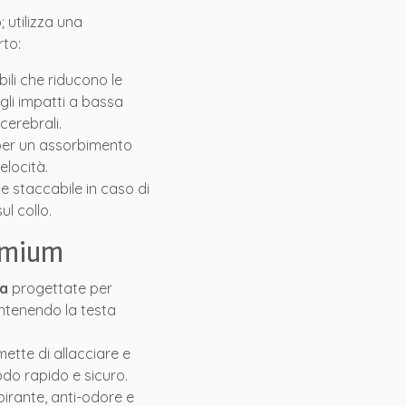
 utilizza una
rto:
bili che riducono le
gli impatti a bassa
cerebrali.
er un assorbimento
elocità.
e staccabile in caso di
ul collo.
remium
ia
progettate per
ntenendo la testa
ette di allacciare e
odo rapido e sicuro.
pirante, anti-odore e