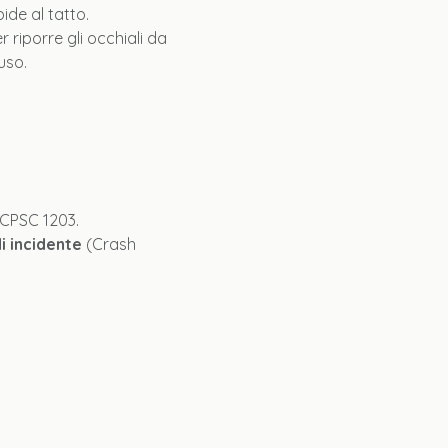
ide al tatto.
 riporre gli occhiali da
uso.
CPSC 1203.
i incidente
(Crash