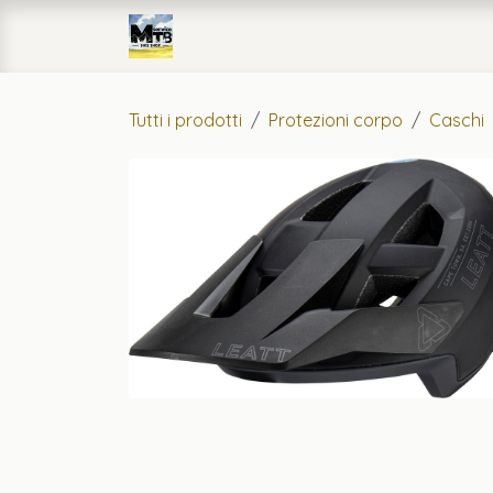
Passa al contenuto
Home
eCommerce
Officin
Tutti i prodotti
Protezioni corpo
Caschi