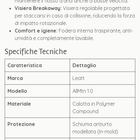
mantenere il flusso d'aria anche a basse velocità.
Visiera Breakaway:
Visiera regolabile progettata
per staccarsi in caso di collisione, riducendo la forza
di impatto rotazionale.
Comfort e igiene:
Fodera interna traspirante, anti-
umidità e completamente lavabile.
Specifiche Tecniche
Caratteristica
Dettaglio
Marca
Leatt
Modello
AllMtn 1.0
Materiale
Calotta in Polymer
Compound
Protezione
Schiuma antiurto
modellata (In-mold)