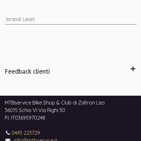
brand
:
Leatt
Feedback clienti
MTBservice Bike Shop & Club di Zaltron Leo
36015 Schio VI Via Righi 30
P.I. IT03695970248
0445 223729
info@mtbservice.it