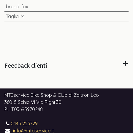
brand
:
fox
Taglia
:
M
Feedback clienti
MTBservice Bike Shop & Club di Zaltron Leo
36015 Schio VI Via Righi 30
P.I. IT03695970248
0445 223729
info@mtbservice.it