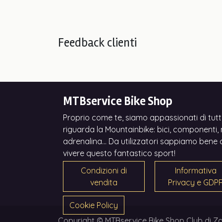
Feedback clienti
MTBservice Bike Shop
Proprio come te, siamo appassionati di tutt
riguarda la Mountainbike: bici, componenti, n
adrenalina... Da utilizzatori sappiamo bene 
vivere questo fantastico sport!
Condizioni di
Informativa
vendita
Privacy e GDP
Cookie Policy
Copyright © MTBservice Bike Shop Club di Za