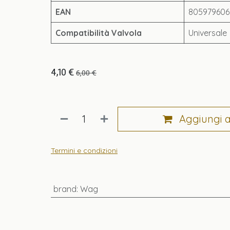
EAN
805979606
Compatibilità Valvola
Universale
4,10
€
6,00
€
Aggiungi al
Termini e condizioni
brand
:
Wag