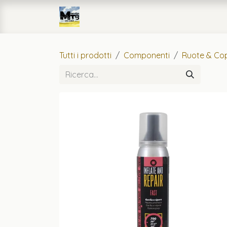
Passa al contenuto
Home
eCommerce
Officin
Tutti i prodotti
Componenti
Ruote & Cop