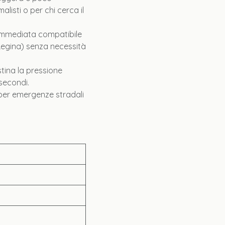
listi o per chi cerca il
mmediata compatibile
, Regina) senza necessità
istina la pressione
 secondi.
 per emergenze stradali