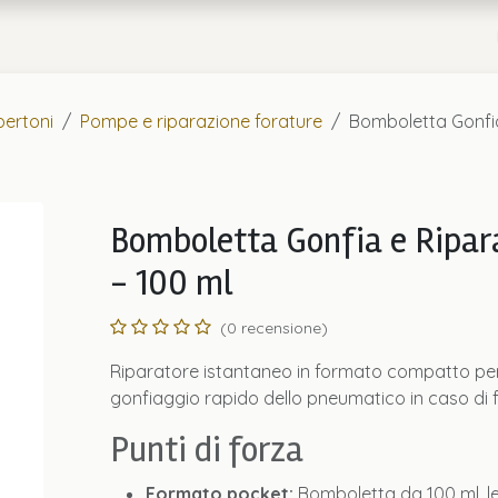
a
Chi Siamo
ertoni
Pompe e riparazione forature
Bomboletta Gonfi
Bomboletta Gonfia e Ripa
- 100 ml
(0 recensione)
Riparatore istantaneo in formato compatto per la
gonfiaggio rapido dello pneumatico in caso di 
Punti di forza
Formato pocket:
Bomboletta da 100 ml, l