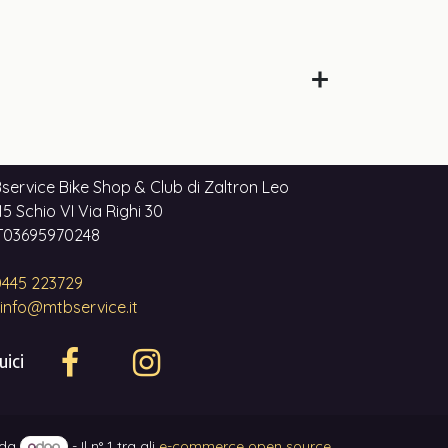
service Bike Shop & Club di Zaltron Leo
5 Schio VI Via Righi 30
 IT03695970248
445 223729
info@mtbservice.it
uici
 da
- Il n° 1 tra gli
e-commerce open source