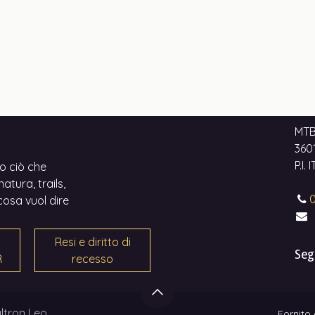
MTB
3601
P.I.
o ciò che
atura, trails,
0
cosa vuol dire
Resi e diritto di
Seg
R
recesso
ltron Leo
Fornito