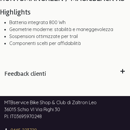
Highlights
Batteria integrata 800 Wh
Geometrie moderne: stabilità e maneggevolezza
Sospensioni ottimizzate per trail
Componenti scelti per affidabilità
Feedback clienti
MTBservice Bike Shop & Club di Zaltron Leo
36015 Schio VI Via Righi 30
P.I. IT03695970248