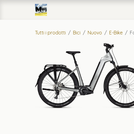
Passa al contenuto
Home
eCommerce
Officin
Tutti i prodotti
Bici
Nuovo
E-Bike
F