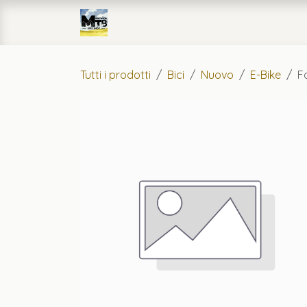
Passa al contenuto
Home
eCommerce
Officin
Tutti i prodotti
Bici
Nuovo
E-Bike
F