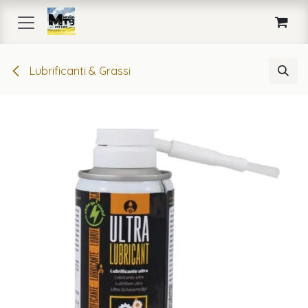
Passa al contenuto
Lubrificanti & Grassi