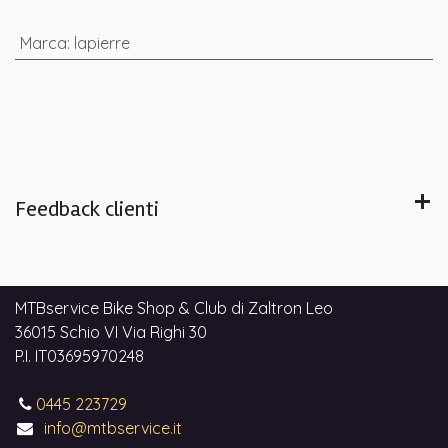
Marca
:
lapierre
Feedback clienti
MTBservice Bike Shop & Club di Zaltron Leo
36015 Schio VI Via Righi 30
P.I. IT03695970248
0445 223729
info@mtbservice.it