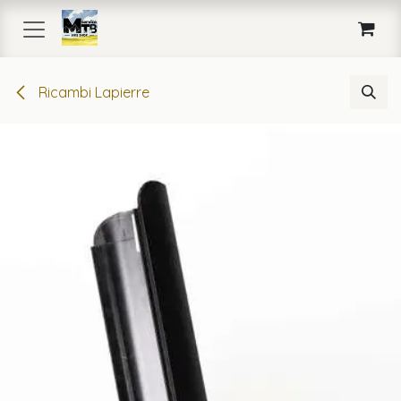
Passa al contenuto
Ricambi Lapierre