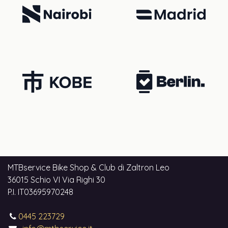
MTBservice Bike Shop & Club di Zaltron Leo
36015 Schio VI Via Righi 30
P.I. IT03695970248
0445 223729