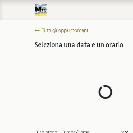
Passa al contenuto
Home
eCommerce
Officin
Tutti gli appuntamenti
Seleziona una data e un orario
Fuso orario: